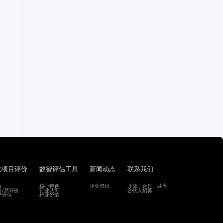
化项目评价
数智评估工具
新闻动态
联系我们
收
核心特色
企业资讯
开放、合作、共享
价/后评价
行业认可
合伙人招募
产评估
行业价值