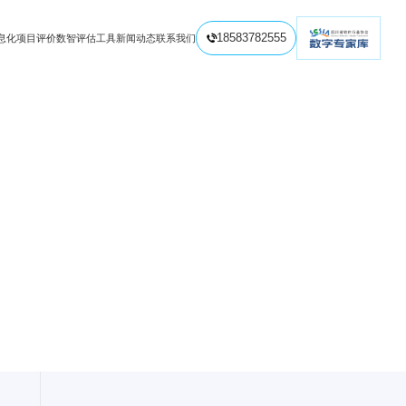
息化项目评价
数智评估工具
新闻动态
联系我们
18583782555

