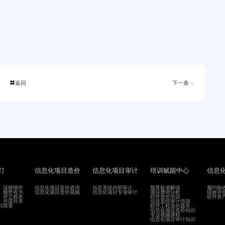
返回
下一条


们
信息化项目造价
信息化项目审计
培训赋能中心
信息
、深耕细作
信息化项目造价咨询
信息系统内部审计
预算标准解读
履约验
、顺势有为
信息化项目造价视频
信息化项目专项审计
项目费用分析
绩效评
、存之根本
软件造价培训
软件资
、共谋共享
信息系统审计培训
与荣誉
软件工程造价题库
信息化项目造价知识
专业视频课程
信息化项目审计知识