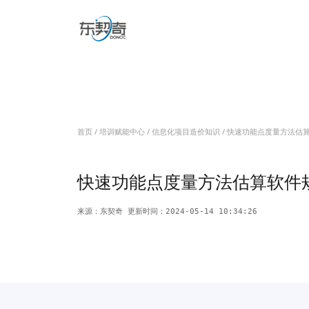
关于我们
信息化项目造价
信息化项目造价咨询
信息化项目造价视频
信息化项目审计
信息系统内部审计
信息化项目专项审计
培训赋能中心
首页
/
培训赋能中心
/
信息化项目造价知识
/ 快速功能点度量方法估
预算标准解读
项目费用分析
软件造价培训
信息系统审计培训
软件工程造价题库
信息化
信息化项目评价
履约验收
绩效评价/后评价
软件资产评估
快速功能点度量方法估算软件
数智评估工具
新闻动态
来源：东契奇 更新时间：2024-05-14 10:34:26
联系我们